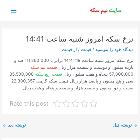
رش
فهرس
ه
حتوا
اصلی
نرخ سکه امروز شنبه ساعت 14:41
دیدگاه‌ خود را بنویسید
/
قیمت
/ از
قیمت
نرخ سکه امروز شنبه ساعت 14:41:19 برابر با 111,260,000 صد و
یازده میلیون و دویست و شصت هزار ریال
قیمت نیم سکه
57,000,000 پنجاه و هفت میلیون ریال
قیمت ربع سکه
35,500,000
سی و پنج میلیون و پانصد هزار ریال قیمت سکه گرمی 22,300,357
بیست و دو میلیون و سیصد هزار و سیصد و پنجاه و هفت ریال.
Rate this post
پیمایش
→
نوشته قبل
نوشته بعد
←
نوشته