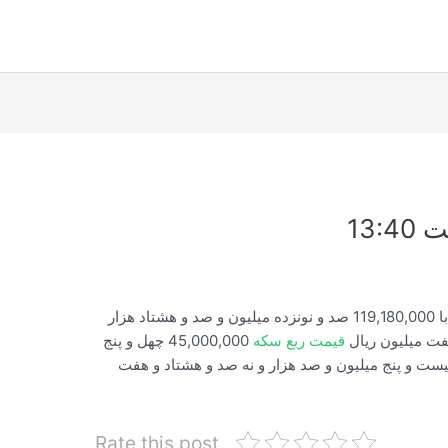
13:
نرخ سکه امروز شنبه ساعت 13:40:55 برابر با 119,180,000 صد و نونزده میلیون و صد و هشتاد هزار
قیمت ربع سکه
45,000,000 چهل و پنج
یون ریال قیمت سکه گرمی 25,100,987 بیست و پنج میلیون و صد هزار و نه صد و هشتاد و هفت
Rate this post