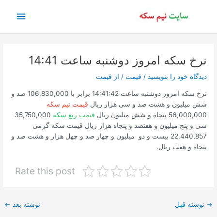
رش
فهرس
ه
حتوا
اصلی
نرخ سکه امروز دوشنبه ساعت 14:41
دیدگاه‌ خود را بنویسید
/
قیمت
/ از
قیمت
نرخ سکه امروز دوشنبه ساعت 14:41:42 برابر با 106,830,000 صد و
شش میلیون و هشت صد و سی هزار ریال
قیمت نیم سکه
56,000,000 پنجاه و شش میلیون ریال
قیمت ربع سکه
35,750,000
سی و پنج میلیون و هفتصد و پنجاه هزار ریال قیمت سکه گرمی
22,440,857 بیست و دو میلیون و چهار صد و چهل هزار و هشت صد و
پنجاه و هفت ریال.
Rate this post
پیمایش
→
نوشته قبل
نوشته بعد
←
نوشته