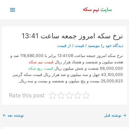
رش
فهرس
ه
حتوا
اصلی
نرخ سکه امروز جمعه ساعت 13:41
دیدگاه‌ خود را بنویسید
/
قیمت
/ از
قیمت
نرخ سکه امروز جمعه ساعت 13:41:08 برابر با 118,680,000 صد و
هجده میلیون و ششصد و هشتاد هزار ریال
قیمت نیم سکه
66,000,000 شصت و شش میلیون ریال
قیمت ربع سکه
43,100,000 چهل و سه میلیون و صد هزار ریال قیمت سکه گرمی
25,000,623 بیست و پنج میلیون و ششصد و بیست و سه ریال.
Rate this post
پیمایش
→
نوشته قبل
نوشته بعد
←
نوشته