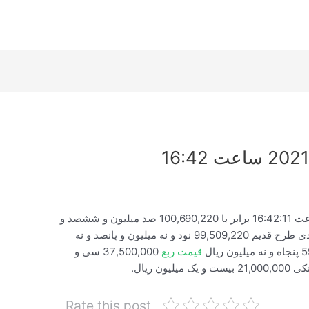
قیمت لحظه ای سکه امروز 2021/04/20 ساعت 16:42:11 برابر با 100,690,220 صد میلیون و ششصد و
نود هزار و دویست و بیست ریال سکه بهار آزادی طرح قدیم 99,509,220 نود و نه میلیون و پانصد و نه
قیمت ربع
37,500,000 سی و
 ریال.
Rate this post