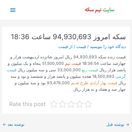
رش
فهرس
ه
حتوا
اصلی
سکه امروز 94,930,693 ساعت 18:36
دیدگاه‌ خود را بنویسید
/
قیمت
/ از
قیمت
قیمت زنده سکه 94,930,693 ریال امروز شانزده اردیبهشت هزار و
چهارصد ساعت 18:36:54
قیمت نیم
51,500,000 پنجاه و یک میلیون و
پانصد هزار ریال
قیمت ربع
33,000,000 سی و سه میلیون ریال
قیمت
گرمی
18,500,693 هجده میلیون و پانصد هزار و ششصد و نود و سه
ریال
قیمت بهار آزادی طرح قدیم
93,479,000 نود و سه میلیون و
چهار صد و هفتاد و نه هزار ریال
Rate this post
پیمایش
→
نوشته قبل
نوشته بعد
←
نوشته