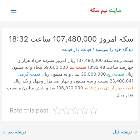
رش
فهرس
ه
حتوا
اصلی
سکه امروز 107,480,000 ساعت 18:32
دیدگاه‌ خود را بنویسید
/
قیمت
/ از
قیمت
قیمت زنده سکه 107,480,000 ریال امروز سیزده خرداد هزار و
چهارصد ساعت 18:32:48
قیمت نیم
59,000,000 پنجاه و نه میلیون
ریال
قیمت ربع
39,000,000 سی و نه میلیون ریال
قیمت گرمی
23,400,041 بیست و سه میلیون و چهار صد هزار وچهل و یک ریال
قیمت بهار آزادی طرح قدیم
106,020,000 صد و شش میلیون و بیست
هزار ریال
Rate this post
پیمایش
→
نوشته قبل
نوشته بعد
←
نوشته