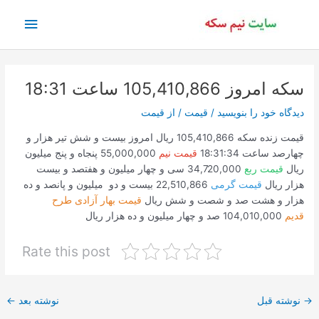
رش
فهرس
ه
حتوا
اصلی
سکه امروز 105,410,866 ساعت 18:31
دیدگاه‌ خود را بنویسید
/
قیمت
/ از
قیمت
قیمت زنده سکه 105,410,866 ریال امروز بیست و شش تیر هزار و
چهارصد ساعت 18:31:34
قیمت نیم
55,000,000 پنجاه و پنج میلیون
ریال
قیمت ربع
34,720,000 سی و چهار میلیون و هفتصد و بیست
هزار ریال
قیمت گرمی
22,510,866 بیست و دو میلیون و پانصد و ده
هزار و هشت صد و شصت و شش ریال
قیمت بهار آزادی طرح
قدیم
104,010,000 صد و چهار میلیون و ده هزار ریال
Rate this post
پیمایش
→
نوشته قبل
نوشته بعد
←
نوشته