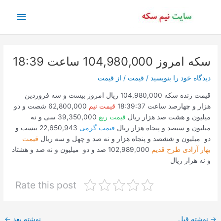
رش
فهرس
ه
حتوا
اصلی
سکه امروز 104,980,000 ساعت 18:39
دیدگاه‌ خود را بنویسید
/
قیمت
/ از
قیمت
قیمت زنده سکه 104,980,000 ریال امروز بیست و سه فروردین
هزار و چهارصد ساعت 18:39:37
قیمت نیم
62,800,000 شصت و دو
میلیون و هشت صد هزار ریال
قیمت ربع
39,350,000 سی و نه
میلیون و سیصد و پنجاه هزار ریال
قیمت گرمی
22,650,943 بیست و
دو میلیون و ششصد و پنجاه هزار و نه صد و چهل و سه ریال
قیمت
بهار آزادی طرح قدیم
102,989,000 صد و دو میلیون و نه صد و هشتاد
و نه هزار ریال
Rate this post
پیمایش
→
نوشته قبل
نوشته بعد
←